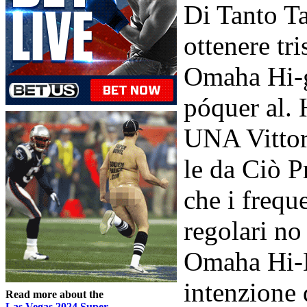
Di Tanto Ta
ottenere tri
Omaha Hi-g
póquer al.
UNA Vittor
le da Ciò P
che i frequ
regolari n
Omaha Hi-B
intenzione 
Read more about the
Las Vegas 2024 Super