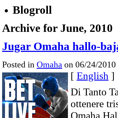
Blogroll
Archive for June, 2010
Jugar Omaha hallo-baj
Posted in
Omaha
on 06/24/2010
[
English
]
Di Tanto Ta
ottenere tri
Omaha Hall