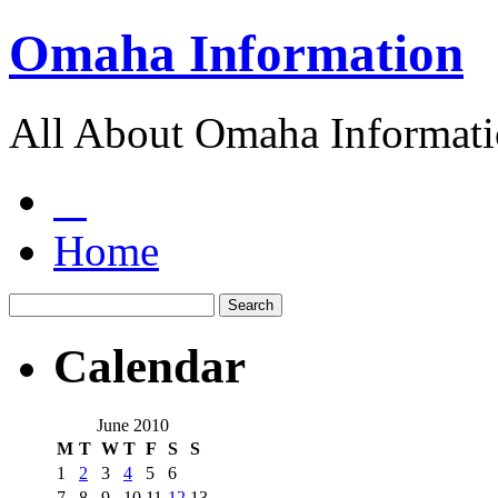
Omaha Information
All About Omaha Informat
Home
Calendar
June 2010
M
T
W
T
F
S
S
1
2
3
4
5
6
7
8
9
10
11
12
13