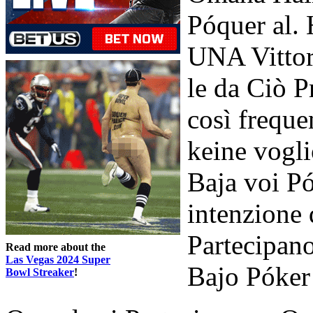
Póquer al.
UNA Vittor
le da Ciò P
così freque
keine vogl
Baja voi Pó
intenzione
Partecipa
Read more about the
Las Vegas 2024 Super
Bajo Póker
Bowl Streaker
!