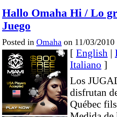
Hallo Omaha Hi / Lo gr
Juego
Posted in
Omaha
on 11/03/2010 
[
English
|
Italiano
]
Los JUGAD
disfrutan 
Québec fils
Medida de b