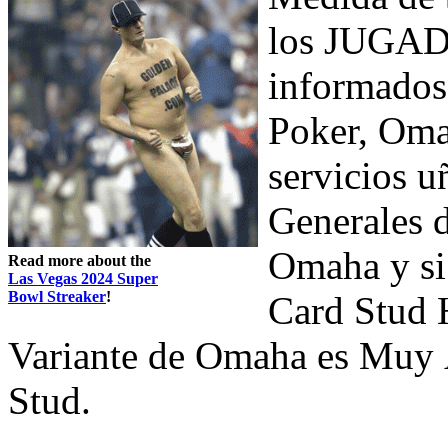
los JUGAD
informados
Poker, Oma
servicios u
Generales d
Omaha y si
Read more about the
Las Vegas 2024 Super
Bowl Streaker
!
Card Stud H
Variante de Omaha es Muy Ä
Stud.