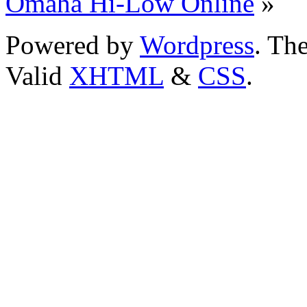
Omaha Hi-Low Online
»
Powered by
Wordpress
. T
Valid
XHTML
&
CSS
.