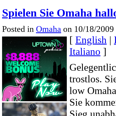
Spielen Sie Omaha hall
Posted in
Omaha
on 10/18/2009 
[
English
|
Italiano
]
Gelegentli
trostlos. S
low Omaha 
Sie kommen
Sieg unabh